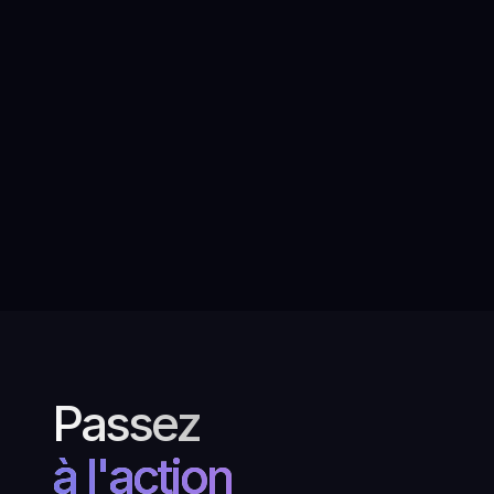
Dialoguer avec l'art moderne
indien : Ask Mona au Kiran Nadar
Museum of Art
Passez
à l'action