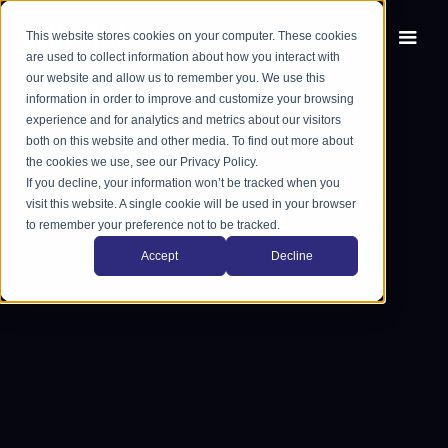
This website stores cookies on your computer. These cookies
EN
FR
are used to collect information about how you interact with
our website and allow us to remember you. We use this
information in order to improve and customize your browsing
experience and for analytics and metrics about our visitors
both on this website and other media. To find out more about
the cookies we use, see our Privacy Policy.
If you decline, your information won’t be tracked when you
visit this website. A single cookie will be used in your browser
to remember your preference not to be tracked.
Accept
Decline