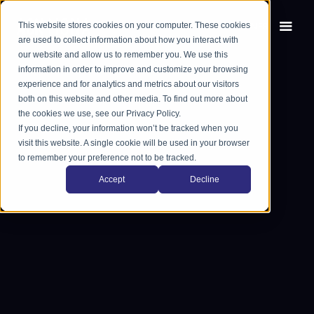
This website stores cookies on your computer. These cookies
EN
FR
are used to collect information about how you interact with
our website and allow us to remember you. We use this
information in order to improve and customize your browsing
experience and for analytics and metrics about our visitors
both on this website and other media. To find out more about
the cookies we use, see our Privacy Policy.
If you decline, your information won’t be tracked when you
visit this website. A single cookie will be used in your browser
to remember your preference not to be tracked.
Accept
Decline