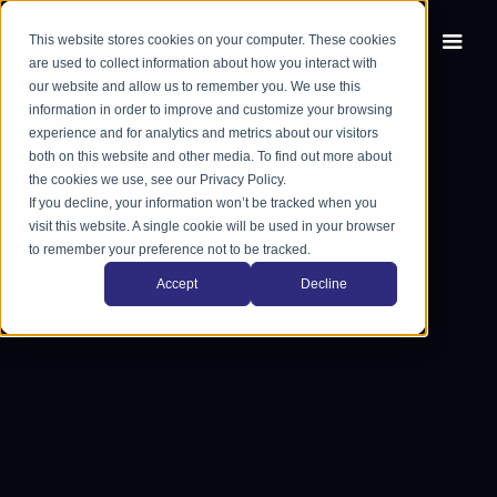
This website stores cookies on your computer. These cookies
EN
FR
are used to collect information about how you interact with
our website and allow us to remember you. We use this
information in order to improve and customize your browsing
experience and for analytics and metrics about our visitors
both on this website and other media. To find out more about
the cookies we use, see our Privacy Policy.
If you decline, your information won’t be tracked when you
visit this website. A single cookie will be used in your browser
to remember your preference not to be tracked.
Accept
Decline